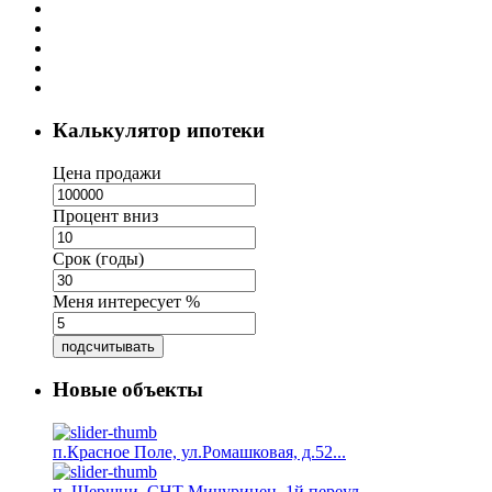
Калькулятор ипотеки
Цена продажи
Процент вниз
Срок (годы)
Меня интересует %
подсчитывать
Новые объекты
п.Красное Поле, ул.Ромашковая, д.52...
п. Шершни, СНТ Мичуринец, 1й переул...