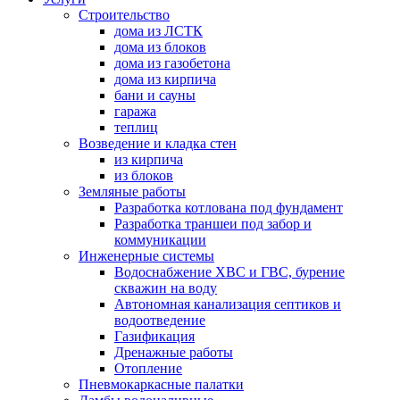
Строительство
дома из ЛСТК
дома из блоков
дома из газобетона
дома из кирпича
бани и сауны
гаража
теплиц
Возведение и кладка стен
из кирпича
из блоков
Земляные работы
Разработка котлована под фундамент
Разработка траншеи под забор и
коммуникации
Инженерные системы
Водоснабжение ХВС и ГВС, бурение
скважин на воду
Автономная канализация септиков и
водоотведение
Газификация
Дренажные работы
Отопление
Пневмокаркасные палатки