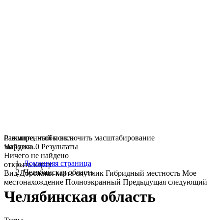
нажмите, чтобы включить масштабирование
Расширенный поиск
загрузка...
Найдено
0
Результаты
Ничего не найдено
Домашняя страница
открыть карту
Челябинская область
Вид
Дорожная карта
спутник
Гибридный
местность
Мое
местонахождение
Полноэкранный
Предыдущая
следующий
Челябинская область