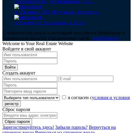
п.Красное Поле, ул.Ромашковая, д.52...
п. Шершни, СНТ Мичуринец, 1й переул...
п. Родной, ул. Раздольная, д.10 2эт
Строительство домов и коттеджей под ключ в Челябинске и
Челябинской области. Продвижение сайта -
seoaffiliate.ru
Welcome to Your Real Estate Website
Войдите в свой аккаунт
Войти
Создать аккаунт
я согласен с
условия и условия
регистр
Сброс пароля
Сброс пароля
Зарегистрируйтесь здесь!
Забыли пароль?
Вернуться на
страницу входа
Вернуться на страницу входа