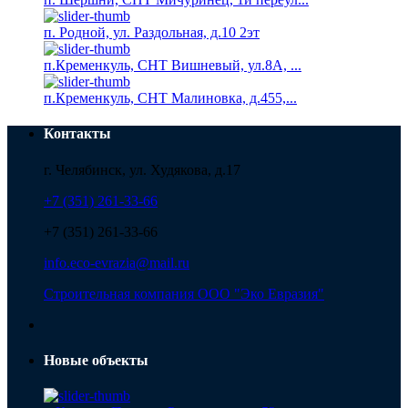
п. Родной, ул. Раздольная, д.10 2эт
п.Кременкуль, СНТ Вишневый, ул.8А, ...
п.Кременкуль, СНТ Малиновка, д.455,...
Контакты
г. Челябинск, ул. Худякова, д.17
+7 (351) 261-33-66
+7 (351) 261-33-66
info.eco-evrazia@mail.ru
Строительная компания ООО "Эко Евразия"
Новые объекты