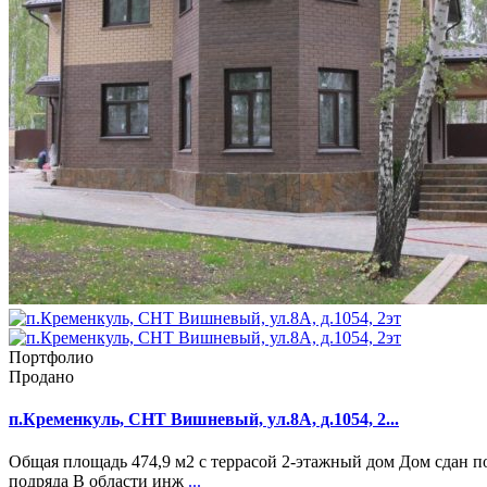
Портфолио
Продано
п.Кременкуль, СНТ Вишневый, ул.8А, д.1054, 2...
Общая площадь 474,9 м2 с террасой 2-этажный дом Дом сдан п
подряда В области инж
...