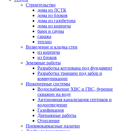
Строительство
дома из ЛСТК
дома из блоков
дома из газобетона
дома из кирпича
бани и сауны
гаража
теплиц
Возведение и кладка стен
из кирпича
из блоков
Земляные работы
Разработка котлована под фундамент
Разработка траншеи под забор и
коммуникации
Инженерные системы
Водоснабжение ХВС и ГВС, бурение
скважин на воду
Автономная канализация септиков и
водоотведение
Газификация
Дренажные работы
Отопление
Пневмокаркасные палатки