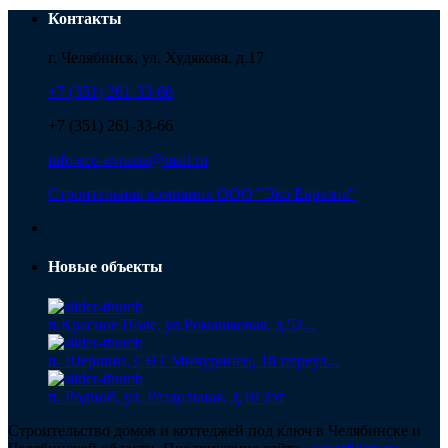
Контакты
г. Челябинск, ул. Худякова, д.17
+7 (351) 261-33-66
+7 (351) 261-33-66
info.eco-evrazia@mail.ru
Строительная компания ООО "Эко Евразия"
Новые объекты
п.Красное Поле, ул.Ромашковая, д.52...
п. Шершни, СНТ Мичуринец, 1й переул...
п. Родной, ул. Раздольная, д.10 2эт
Строительство домов и коттеджей под ключ в Челябинске и