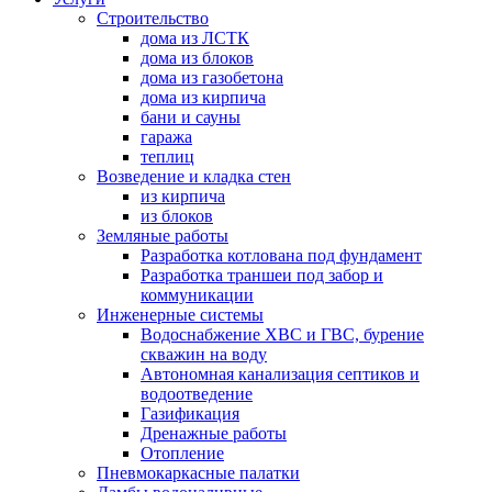
Строительство
дома из ЛСТК
дома из блоков
дома из газобетона
дома из кирпича
бани и сауны
гаража
теплиц
Возведение и кладка стен
из кирпича
из блоков
Земляные работы
Разработка котлована под фундамент
Разработка траншеи под забор и
коммуникации
Инженерные системы
Водоснабжение ХВС и ГВС, бурение
скважин на воду
Автономная канализация септиков и
водоотведение
Газификация
Дренажные работы
Отопление
Пневмокаркасные палатки