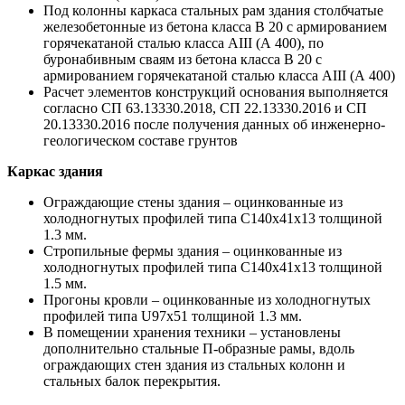
Под колонны каркаса стальных рам здания столбчатые
железобетонные из бетона класса В 20 с армированием
горячекатаной сталью класса АIII (А 400), по
буронабивным сваям из бетона класса В 20 с
армированием горячекатаной сталью класса АIII (А 400)
Расчет элементов конструкций основания выполняется
согласно СП 63.13330.2018, СП 22.13330.2016 и СП
20.13330.2016 после получения данных об инженерно-
геологическом составе грунтов
Каркас здания
Ограждающие стены здания – оцинкованные из
холодногнутых профилей типа С140х41х13 толщиной
1.3 мм.
Стропильные фермы здания – оцинкованные из
холодногнутых профилей типа С140х41х13 толщиной
1.5 мм.
Прогоны кровли – оцинкованные из холодногнутых
профилей типа U97х51 толщиной 1.3 мм.
В помещении хранения техники – установлены
дополнительно стальные П-образные рамы, вдоль
ограждающих стен здания из стальных колонн и
стальных балок перекрытия.