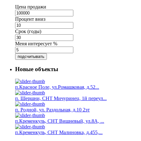
Цена продажи
Процент вниз
Срок (годы)
Меня интересует %
подсчитывать
Новые объекты
п.Красное Поле, ул.Ромашковая, д.52...
п. Шершни, СНТ Мичуринец, 1й переул...
п. Родной, ул. Раздольная, д.10 2эт
п.Кременкуль, СНТ Вишневый, ул.8А, ...
п.Кременкуль, СНТ Малиновка, д.455,...