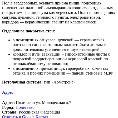
Пол в гардеробных, комнате приема пищи, подсобных
помещениях наливной самовыравнивающийся с отделочным
покрытием из линолеума коммерческого. Полы в помещениях
санузла, душевой, теплового пункта, электрощитовой,
коридора — керамический гранит на клеевой смеси.
Отделочное покрытие стен:
в помещениях санузлов, душевой — керамическая
плитка по гипсокартонным влагостойким листам с
дополнительным утеплением и шумоизоляцией;
коридор и пути эвакуации – гипсокартонные листы с
покраской воддисперсионной акриловой краской по
отшпаклёванному основанию;
в помещениях приема пищи, гардеробных, комнатах
отдыха и прочих помещений — панели стеновые МДФ.
Потолочная система:
тип «Армстронг».
Адрес
Адрес:
Полетаево ул. Молодежная д.7
Город:
Полетаево
Страна:
Российская Федерация
Открыть в Google Картах