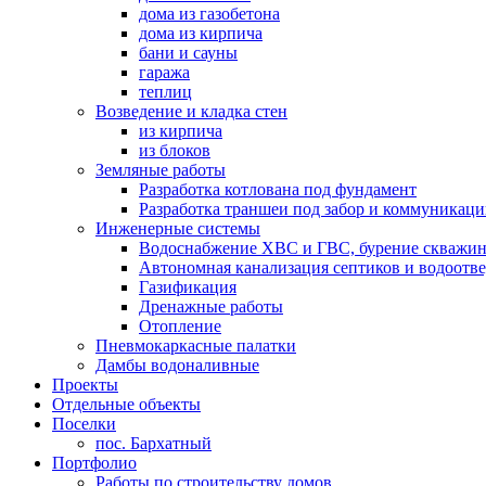
дома из газобетона
дома из кирпича
бани и сауны
гаража
теплиц
Возведение и кладка стен
из кирпича
из блоков
Земляные работы
Разработка котлована под фундамент
Разработка траншеи под забор и коммуникац
Инженерные системы
Водоснабжение ХВС и ГВС, бурение скважин
Автономная канализация септиков и водоотв
Газификация
Дренажные работы
Отопление
Пневмокаркасные палатки
Дамбы водоналивные
Проекты
Отдельные объекты
Поселки
пос. Бархатный
Портфолио
Работы по строительству домов