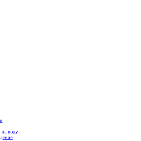
ии
 на воду
едение