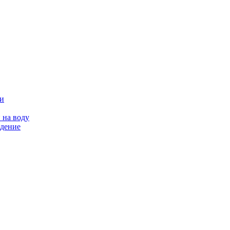
ии
 на воду
едение