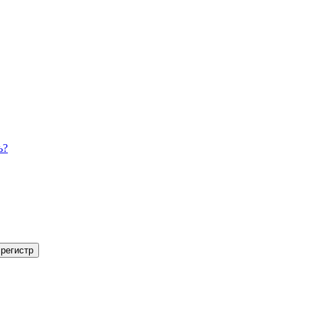
ь?
регистр