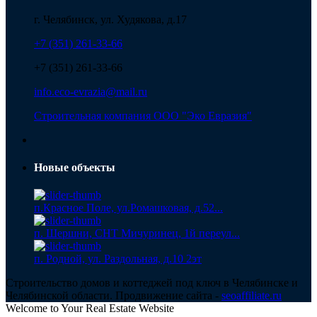
г. Челябинск, ул. Худякова, д.17
+7 (351) 261-33-66
+7 (351) 261-33-66
info.eco-evrazia@mail.ru
Строительная компания ООО "Эко Евразия"
Новые объекты
п.Красное Поле, ул.Ромашковая, д.52...
п. Шершни, СНТ Мичуринец, 1й переул...
п. Родной, ул. Раздольная, д.10 2эт
Строительство домов и коттеджей под ключ в Челябинске и
Челябинской области. Продвижение сайта -
seoaffiliate.ru
Welcome to Your Real Estate Website