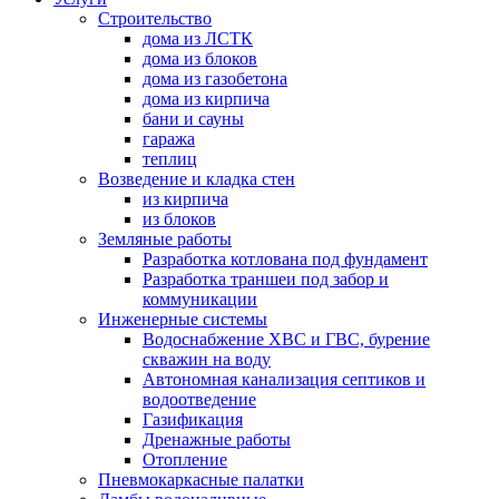
Строительство
дома из ЛСТК
дома из блоков
дома из газобетона
дома из кирпича
бани и сауны
гаража
теплиц
Возведение и кладка стен
из кирпича
из блоков
Земляные работы
Разработка котлована под фундамент
Разработка траншеи под забор и
коммуникации
Инженерные системы
Водоснабжение ХВС и ГВС, бурение
скважин на воду
Автономная канализация септиков и
водоотведение
Газификация
Дренажные работы
Отопление
Пневмокаркасные палатки