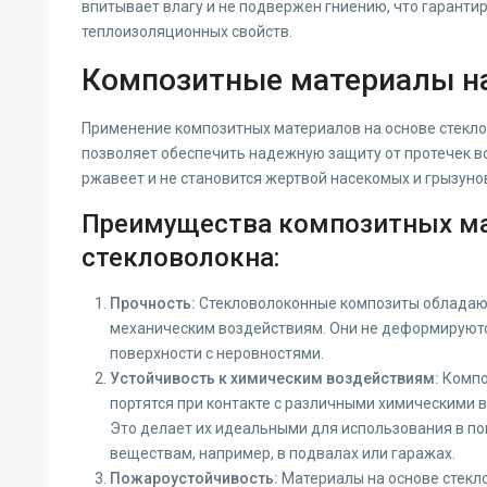
впитывает влагу и не подвержен гниению, что гарантир
теплоизоляционных свойств.
Композитные материалы на
Применение композитных материалов на основе стекло
позволяет обеспечить надежную защиту от протечек вод
ржавеет и не становится жертвой насекомых и грызуно
Преимущества композитных ма
стекловолокна:
Прочность:
Стекловолоконные композиты обладают
механическим воздействиям. Они не деформируют
поверхности с неровностями.
Устойчивость к химическим воздействиям:
Компо
портятся при контакте с различными химическими в
Это делает их идеальными для использования в п
веществам, например, в подвалах или гаражах.
Пожароустойчивость:
Материалы на основе стекл