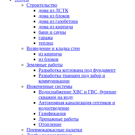
Строительство
дома из ЛСТК
дома из блоков
дома из газобетона
дома из кирпича
бани и сауны
гаража
теплиц
Возведение и кладка стен
из кирпича
из блоков
Земляные работы
Разработка котлована под фундамент
Разработка траншеи под забор и
коммуникации
Инженерные системы
Водоснабжение ХВС и ГВС, бурение
скважин на воду
Автономная канализация септиков и
водоотведение
Газификация
Дренажные работы
Отопление
Пневмокаркасные палатки