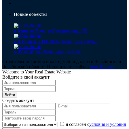
Новые объекты
п.Красное Поле, ул.Ромашковая, д.52...
п. Шершни, СНТ Мичуринец, 1й переул...
п. Родной, ул. Раздольная, д.10 2эт
Строительство домов и коттеджей под ключ в Челябинске и
Челябинской области. Продвижение сайта -
seoaffiliate.ru
Welcome to Your Real Estate Website
Войдите в свой аккаунт
Войти
Создать аккаунт
я согласен с
условия и условия