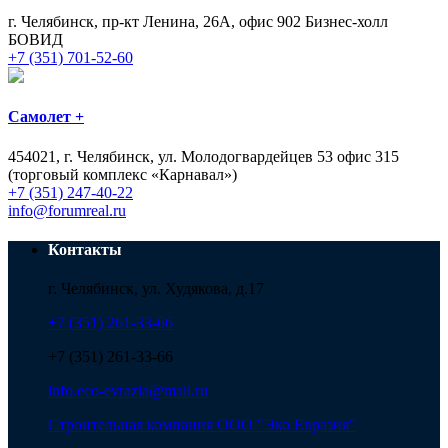
г. Челябинск, пр-кт Ленина, 26А, офис 902 Бизнес-холл
БОВИД
+7 (351) 701-52-60
Самолет +
454021, г. Челябинск, ул. Молодогвардейцев 53 офис 315
(торговый комплекс «Карнавал»)
+7 (351) 247-40-22
info@forumreal.ru
Контакты
г. Челябинск, ул. Худякова, д.17
+7 (351) 261-33-66
+7 (351) 261-33-66
info.eco-evrazia@mail.ru
Строительная компания ООО "Эко Евразия"